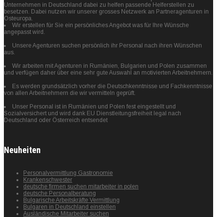
Unternehmen in Deutschland dabei zu helfen passende Helferstellen zu
besetzen. Dabei nutzen wir unserer grosses Netzwerk an Partneragenturen in
Osteuropa.
Wir erstellen für Sie ein persönliches Angebot was für Ihre Wünsche
angepasst wird.
Unsere Agenturen suchen persönlich ihr Personal nach ihren Wünschen
aus.
Wir arbeiten mit Agenturen in Rumänien, Bulgarien und Polen zusammen
und verfügen daher über eine sehr gute Auswahl an motivierten Arbeitnehmern.
Es werden grundsätzlich vorher die Deutschkenntnisse und Fachkenntnisse
von allen Arbeitnehmern die wir vermitteln geprüft.
Unser Personal ist in Rumänien und Polen fest eingestellt und
Sozialversichert und wird dank EU Dienstleitungsfreiheit legal nach
Deutschland oder Österreich entsendet
Neuheiten
Personalvermittlung Gastronomie
Krankenschwester
deutsche firmen suchen mitarbeiter in polen
deutsche Personalberatung
Bulgarische Arbeitskräfte Vermittlung
Bulgaren in Deutschland einstellen
Ausländische Mitarbeiter suchen