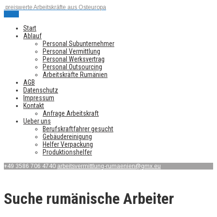
preiswerte Arbeitskräfte aus Osteuropa
Menu
Start
Ablauf
Personal Subunternehmer
Personal Vermittlung
Personal Werksvertrag
Personal Outsourcing
Arbeitskräfte Rumänien
AGB
Datenschutz
Impressum
Kontakt
Anfrage Arbeitskraft
Ueber uns
Berufskraftfahrer gesucht
Gebäudereinigung
Helfer Verpackung
Produktionshelfer
+49 3586 706 4740
arbeitsvermittlung-rumaenien@gmx.eu
Suche rumänische Arbeiter