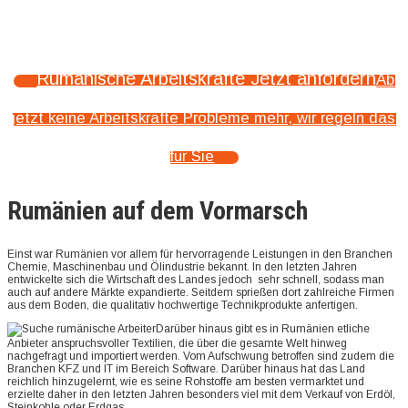
Rumänische Arbeitskräfte Jetzt anfordern
Ab
jetzt keine Arbeitskräfte Probleme mehr, wir regeln das
für Sie
Rumänien auf dem Vormarsch
Einst war Rumänien vor allem für hervorragende Leistungen in den Branchen
Chemie, Maschinenbau und Ölindustrie bekannt. In den letzten Jahren
entwickelte sich die Wirtschaft des Landes jedoch sehr schnell, sodass man
auch auf andere Märkte expandierte. Seitdem sprießen dort zahlreiche Firmen
aus dem Boden, die qualitativ hochwertige Technikprodukte anfertigen.
Darüber hinaus gibt es in Rumänien etliche
Anbieter anspruchsvoller Textilien, die über die gesamte Welt hinweg
nachgefragt und importiert werden. Vom Aufschwung betroffen sind zudem die
Branchen KFZ und IT im Bereich Software. Darüber hinaus hat das Land
reichlich hinzugelernt, wie es seine Rohstoffe am besten vermarktet und
erzielte daher in den letzten Jahren besonders viel mit dem Verkauf von Erdöl,
Steinkohle oder Erdgas.