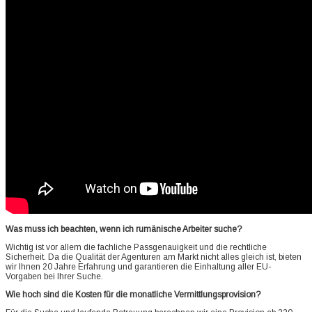
Was muss ich beachten, wenn ich rumänische Arbeiter suche?
Wichtig ist vor allem die fachliche Passgenauigkeit und die rechtliche
Sicherheit. Da die Qualität der Agenturen am Markt nicht alles gleich ist, bieten
wir Ihnen 20 Jahre Erfahrung und garantieren die Einhaltung aller EU-
Vorgaben bei Ihrer Suche.
Wie hoch sind die Kosten für die monatliche Vermittlungsprovision?