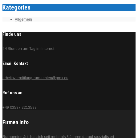
Kategorien
Allgemein
Finde uns
24 Stunden am Tag im Internet
Email Kontakt
arbeitsvermittlung-rumaenien@gmx.eu
Ruf uns an
+49 03587 2213599
Firmen Info
Rumaenien Job hat sich seit mehr als 8 Jahren darauf spezialisiert