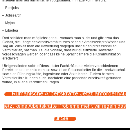
inseriert man auf rumänischen Jobportalen. In Frage kommen u.a.:
– Bestjobs
– Jobsearch
– Myjob
– Libertea
Dort schildert man möglichst genau, wonach man sucht und gibt etwa das
Gehalt, die Länge des Arbeitsverhältnisses oder die Arbeitszeit pro Woche und
Tag an. Wickelt man die Bewerbung dagegen über einen professionellen
Vermittler ab, hat man u.a. die Vorteile, dass nur qualifizierte Bewerber
vorgeschlagen werden oder dass keine Sprachbarriere die Kommunikation
erschwert.
Übrigens finden solche Dienstleister Fachkräfte aus vielen verschiedenen
Bereichen und man kommt so sowohl an Saisonarbeiter für die Landwirtschaft
sowie an Führungskräfte, Ingenieure oder Ärzte heran. Zudem beraten
Vermittler ihre Kunden auch, nachdem eine passende Arbeitskraft gefunden
wurde, in allerlei rechtlichen Fragen.
Rumänische Arbeitskräfte Jetzt anfordern
Ab
jetzt keine Arbeitskräfte Probleme mehr, wir regeln das
für Sie