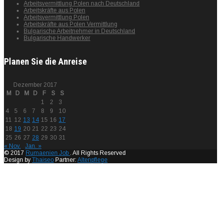
Arbeitsvermittlung Polen nach Deutschland
Arbeitskräfte aus Polen
Arbeitsvermittlung Polen
Arbeitskräfte aus Polen Vermittlung
Bulgarische Arbeitnehmer in Deutschland
Bulgarische Handwerker
Planen Sie die Anreise
Dezember 2017
M
D
M
D
F
S
S
1
2
3
4
5
6
7
8
9
10
11
12
13
14
15
16
17
18
19
20
21
22
23
24
25
26
27
28
29
30
31
« Nov.
Jan. »
© 2017
Rumaenien Job
. All Rights Reserved
Design by
Thaiseo
Partner:
Altenpflege