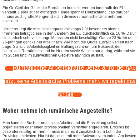
Ein Großteil der Güter, die Rumänien herstellt, werden innerhalb der EU
verkauft. Dabei ist der wichtigste Handelspartner Deutschland, das darüber
hinaus auch große Mengen Geld in diverse rumänische Unternehmen
investiert.
Übrigens liegt die Arbeitslosenquote mit knapp 7 % besonders niedrig.
Immerhin beträgt diese in den Ländern der EU durchschnittlich ca. 10 %. Dafür
sind jedoch sehr viele junge Menschen nicht beschäftigt. Ganze 23 % der unter
25-jährigen geht keiner Arbeit nach. Wie hoch die Quote ausfällt, variiert nach
Lage. So ist die Arbeitslosigkeit im Ballungszentrum um Bukarest, der
Hauptstadt Rumäniens, und im Norden sowie Westen nur gering, während sie
im Süden und im südwestlichen Gebiet relativ hoch ausfällt.
Rumänische Arbeitskräfte Jetzt anfordern
Ab
jetzt keine Arbeitskräfte Probleme mehr, wir regeln das
für Sie
Woher nehme ich rumänische Angestellte?
Man kann die Suche rumänische Arbeiter und die Einstellung selbst
organisieren oder einen professionellen Vermittler engagieren. Ersteres ist
besonderes billig, immerhin muss man nicht zusätzlich zum Lohn die
Provision entrichten. Nur ist das eben mit mehr Aufwand verbunden. Am besten