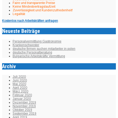
Faire und transparente Preise
Keine Mindestvertragslaufzeit
Zuverlässigkeit und Kundenzufriedenheit!
Legalität
Kostenlos nach Arbeitskräften anfragen
Neueste Beiträge
Personalvermittlung Gastronomie
Krankenschwester
deutsche firmen suchen mitarbeiter in polen
deutsche Personalberatung
Bulgarische Arbeitskräfte Vermittlung
Archiv
Juli 2020
Juni 2020
Mai 2020
April 2020
März 2020
Februar 2020
Januar 2020
Dezember 2019
November 2019
Oktober 2019
September 2019
April 2019