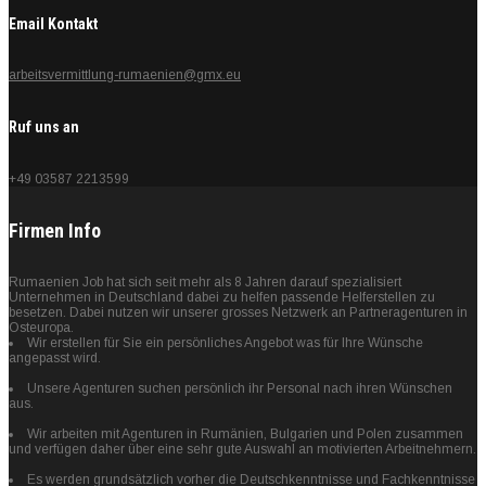
Email Kontakt
arbeitsvermittlung-rumaenien@gmx.eu
Ruf uns an
+49 03587 2213599
Firmen Info
Rumaenien Job hat sich seit mehr als 8 Jahren darauf spezialisiert
Unternehmen in Deutschland dabei zu helfen passende Helferstellen zu
besetzen. Dabei nutzen wir unserer grosses Netzwerk an Partneragenturen in
Osteuropa.
Wir erstellen für Sie ein persönliches Angebot was für Ihre Wünsche
angepasst wird.
Unsere Agenturen suchen persönlich ihr Personal nach ihren Wünschen
aus.
Wir arbeiten mit Agenturen in Rumänien, Bulgarien und Polen zusammen
und verfügen daher über eine sehr gute Auswahl an motivierten Arbeitnehmern.
Es werden grundsätzlich vorher die Deutschkenntnisse und Fachkenntnisse