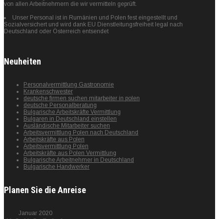
von allen Arbeitnehmern die wir vermitteln geprüft.
Unser Personal ist in Rumänien und Polen fest eingestellt und
Sozialversichert und wird dank EU Dienstleitungsfreiheit legal nach
Deutschland oder Österreich entsendet
Neuheiten
Personalvermittlung Gastronomie
Krankenschwester
deutsche firmen suchen mitarbeiter in polen
deutsche Personalberatung
Bulgarische Arbeitskräfte Vermittlung
Bulgaren in Deutschland einstellen
Ausländische Mitarbeiter suchen
Arbeitsvermittlung Polen nach Deutschland
Arbeitskräfte aus Polen
Arbeitsvermittlung Polen
Arbeitskräfte aus Polen Vermittlung
Bulgarische Arbeitnehmer in Deutschland
Bulgarische Handwerker
Planen Sie die Anreise
Januar 2020