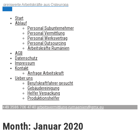
preiswerte Arbeitskräfte aus Osteuropa
Menu
Start
Ablauf
Personal Subunternehmer
Personal Vermittlung
Personal Werksvertrag
Personal Outsourcing
Arbeitskräfte Rumänien
AGB
Datenschutz
Impressum
Kontakt
Anfrage Arbeitskraft
Ueber uns
Berufskraftfahrer gesucht
Gebäudereinigung
Helfer Verpackung
Produktionshelfer
+49 3586 706 4740
arbeitsvermittlung-rumaenien@gmx.eu
Month:
Januar 2020