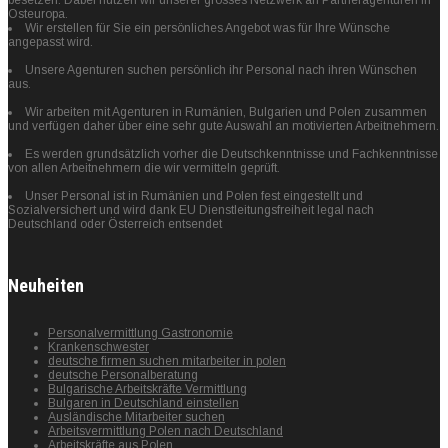
Osteuropa.
Wir erstellen für Sie ein persönliches Angebot was für Ihre Wünsche
angepasst wird.
Unsere Agenturen suchen persönlich ihr Personal nach ihren Wünschen
aus.
Wir arbeiten mit Agenturen in Rumänien, Bulgarien und Polen zusammen
und verfügen daher über eine sehr gute Auswahl an motivierten Arbeitnehmern.
Es werden grundsätzlich vorher die Deutschkenntnisse und Fachkenntnisse
von allen Arbeitnehmern die wir vermitteln geprüft.
Unser Personal ist in Rumänien und Polen fest eingestellt und
Sozialversichert und wird dank EU Dienstleitungsfreiheit legal nach
Deutschland oder Österreich entsendet
Neuheiten
Personalvermittlung Gastronomie
Krankenschwester
deutsche firmen suchen mitarbeiter in polen
deutsche Personalberatung
Bulgarische Arbeitskräfte Vermittlung
Bulgaren in Deutschland einstellen
Ausländische Mitarbeiter suchen
Arbeitsvermittlung Polen nach Deutschland
Arbeitskräfte aus Polen