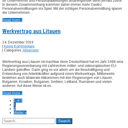
für Unternehmer und Personalabteilungen anstrengender denn jemals zuvor.
In diesem Zusammenhang kommen daher immer mehr Gastro
Personalvermittlungen ins Spiel. Mit der richtigen Personalvermittlung sparen
die Unternehmen…
Read more ›
Werkvertrag aus Litauen
14. Dezember 2019
|
Keine Kommentare
| Categories:
Allgemein
Werkvertrag aus Litauen ist machbar denn Deutschland hat im Jahr 1988 eine
Regierungsvereinbarung mit zahlreichen mittel- und osteuropäischen EU-
Ländern getroffen. Darin ging es vor allem um die Beschäftigung und
Entsendung von Arbeitskräften aufgrund eines Werkvertrags. Mittlerweile
bestehen auch bilaterale Abkommen mit den Regierungen von Litauen,
Bulgarien, Kroatien, Bulgarien, Serbien, Lettland, Rumänen und vielen
anderen. Auf diese Weise ist es…
Read more ›
1 of 2
1
2
Weiter »