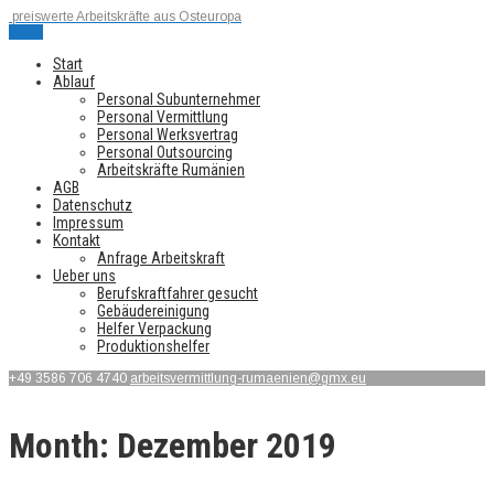
preiswerte Arbeitskräfte aus Osteuropa
Menu
Start
Ablauf
Personal Subunternehmer
Personal Vermittlung
Personal Werksvertrag
Personal Outsourcing
Arbeitskräfte Rumänien
AGB
Datenschutz
Impressum
Kontakt
Anfrage Arbeitskraft
Ueber uns
Berufskraftfahrer gesucht
Gebäudereinigung
Helfer Verpackung
Produktionshelfer
+49 3586 706 4740
arbeitsvermittlung-rumaenien@gmx.eu
Month:
Dezember 2019