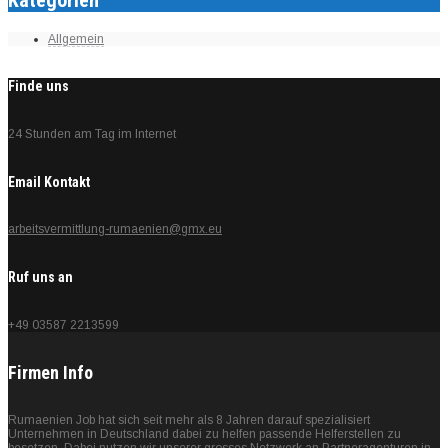
Allgemein
Finde uns
24 Stunden am Tag im Internet
Email Kontakt
arbeitsvermittlung-rumaenien@gmx.eu
Ruf uns an
+49 03587 2213599
Firmen Info
Rumaenien Job hat sich seit mehr als 8 Jahren darauf spezialisiert
Unternehmen in Deutschland dabei zu helfen passende Helferstellen zu
besetzen. Dabei nutzen wir unserer grosses Netzwerk an Partneragenturen in