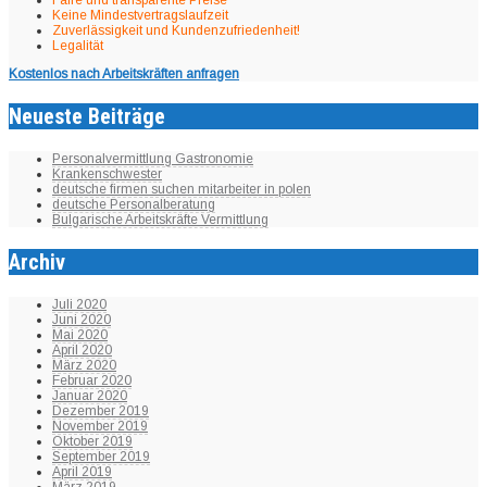
Faire und transparente Preise
Keine Mindestvertragslaufzeit
Zuverlässigkeit und Kundenzufriedenheit!
Legalität
Kostenlos nach Arbeitskräften anfragen
Neueste Beiträge
Personalvermittlung Gastronomie
Krankenschwester
deutsche firmen suchen mitarbeiter in polen
deutsche Personalberatung
Bulgarische Arbeitskräfte Vermittlung
Archiv
Juli 2020
Juni 2020
Mai 2020
April 2020
März 2020
Februar 2020
Januar 2020
Dezember 2019
November 2019
Oktober 2019
September 2019
April 2019