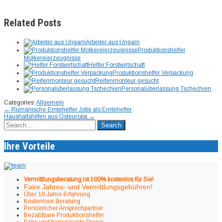
Related Posts
Arbeiter aus Ungarn
Produktionshelfer
Molkereierzeugnisse
Helfer Forstwirtschaft
Produktionshelfer Verpackung
Reifenmonteur gesucht
Personalüberlassung Tschechien
Categories:
Allgemein
Post
←
Rumänische Erntehelfer Jobs als Erntehelfer
Haushaltshilfen aus Osteuropa
→
navigation
Ihre Vorteile
Vermittlungsberatung ist 100% kostenlos für Sie!
Faire Jahres- und Vermittlungsgebühren!
Über 10 Jahre Erfahrung
Kostenlose Beratung
Persönlicher Ansprechpartner
Bezahlbare Produktionshelfer