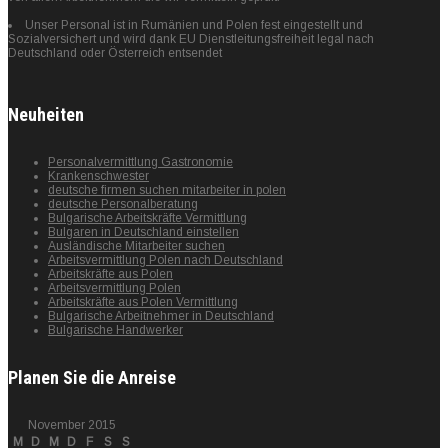
Unser Personal ist in Rumänien und Polen fest eingestellt und
Sozialversichert und wird dank EU Dienstleitungsfreiheit legal nach
Deutschland oder Österreich entsendet
Neuheiten
Personalvermittlung Gastronomie
Krankenschwester
deutsche firmen suchen mitarbeiter in polen
deutsche Personalberatung
Bulgarische Arbeitskräfte Vermittlung
Bulgaren in Deutschland einstellen
Ausländische Mitarbeiter suchen
Arbeitsvermittlung Polen nach Deutschland
Arbeitskräfte aus Polen
Arbeitsvermittlung Polen
Arbeitskräfte aus Polen Vermittlung
Bulgarische Arbeitnehmer in Deutschland
Bulgarische Handwerker
Planen Sie die Anreise
November 2015
M
D
M
D
F
S
S