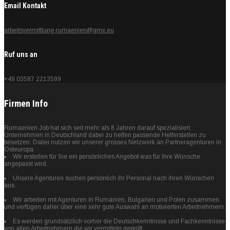
Email Kontakt
arbeitsvermittlung-rumaenien@gmx.eu
Ruf uns an
+49 03587 2213599
Firmen Info
Rumaenien Job hat sich seit mehr als 8 Jahren darauf spezialisiert
Unternehmen in Deutschland dabei zu helfen passende Helferstellen zu
besetzen. Dabei nutzen wir unserer grosses Netzwerk an Partneragenturen in
Osteuropa.
Wir erstellen für Sie ein persönliches Angebot was für Ihre Wünsche
angepasst wird.
Unsere Agenturen suchen persönlich ihr Personal nach ihren Wünschen
aus.
Wir arbeiten mit Agenturen in Rumänien, Bulgarien und Polen zusammen
und verfügen daher über eine sehr gute Auswahl an motivierten Arbeitnehmern.
Es werden grundsätzlich vorher die Deutschkenntnisse und Fachkenntnisse
von allen Arbeitnehmern die wir vermitteln geprüft.