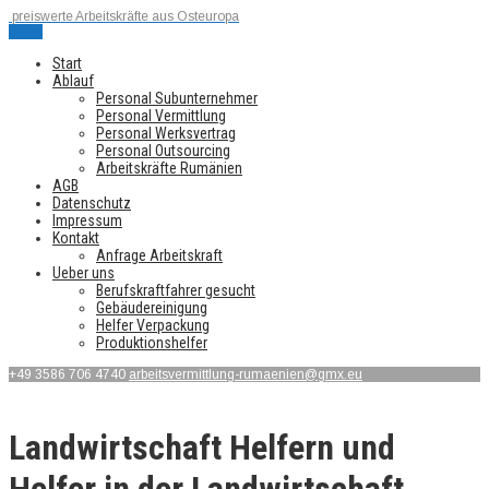
preiswerte Arbeitskräfte aus Osteuropa
Menu
Start
Ablauf
Personal Subunternehmer
Personal Vermittlung
Personal Werksvertrag
Personal Outsourcing
Arbeitskräfte Rumänien
AGB
Datenschutz
Impressum
Kontakt
Anfrage Arbeitskraft
Ueber uns
Berufskraftfahrer gesucht
Gebäudereinigung
Helfer Verpackung
Produktionshelfer
+49 3586 706 4740
arbeitsvermittlung-rumaenien@gmx.eu
Landwirtschaft Helfern und
Helfer in der Landwirtschaft