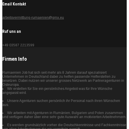
Email Kontakt
arbeitsvermittlung-rumaenien@gmx.eu
Ruf uns an
+49 03587 2213599
Firmen Info
Rumaenien Job hat sich seit mehr als 8 Jahren darauf spezialisiert
Unternehmen in Deutschland dabei zu helfen passende Helferstellen zu
besetzen. Dabei nutzen wir unserer grosses Netzwerk an Partneragenturen in
Osteuropa.
Wir erstellen für Sie ein persönliches Angebot was für Ihre Wünsche
angepasst wird.
Unsere Agenturen suchen persönlich ihr Personal nach ihren Wünschen
aus.
Wir arbeiten mit Agenturen in Rumänien, Bulgarien und Polen zusammen
und verfügen daher über eine sehr gute Auswahl an motivierten Arbeitnehmern.
Es werden grundsätzlich vorher die Deutschkenntnisse und Fachkenntnisse
von allen Arbeitnehmern die wir vermitteln geprüft.