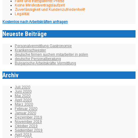
Faire und transparente Preise
Keine Mindestvertragslaufzeit
Zuverlässigkeit und Kundenzufriedenheit!
Legalität
Kostenlos nach Arbeitskräften anfragen
Neueste Beiträge
Personalvermittlung Gastronomie
Krankenschwester
deutsche firmen suchen mitarbeiter in polen
deutsche Personalberatung
Bulgarische Arbeitskräfte Vermittlung
Archiv
Juli 2020
Juni 2020
Mai 2020
April 2020
März 2020
Februar 2020
Januar 2020
Dezember 2019
November 2019
Oktober 2019
September 2019
April 2019