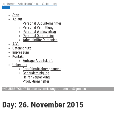
preiswerte Arbeitskräfte aus Osteuropa
Menu
Start
Ablauf
Personal Subunternehmer
Personal Vermittlung
Personal Werksvertrag
Personal Outsourcing
Arbeitskräfte Rumänien
AGB
Datenschutz
Impressum
Kontakt
Anfrage Arbeitskraft
Ueber uns
Berufskraftfahrer gesucht
Gebäudereinigung
Helfer Verpackung
Produktionshelfer
+49 3586 706 4740
arbeitsvermittlung-rumaenien@gmx.eu
Day:
26. November 2015