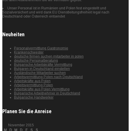
Unser Personal ist in Rumänien und Polen fest eingestellt und
Sozialversichert und wird dank EU Dienstleitungsfreiheit legal nach
Deutschland oder Österreich entsendet
Neuheiten
Personalvermittlung Gastronomie
Krankenschwester
deutsche firmen suchen mitarbeiter in polen
deutsche Personalberatung
Bulgarische Arbeitskräfte Vermittlung
Bulgaren in Deutschland einstellen
Ausländische Mitarbeiter suchen
Arbeitsvermittlung Polen nach Deutschland
Arbeitskräfte aus Polen
Arbeitsvermittlung Polen
Arbeitskräfte aus Polen Vermittlung
Bulgarische Arbeitnehmer in Deutschland
Bulgarische Handwerker
Planen Sie die Anreise
November 2015
M
D
M
D
F
S
S