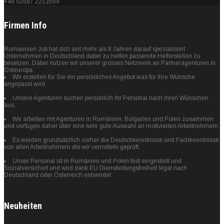
+49 03587 2213599
Firmen Info
Rumaenien Job hat sich seit mehr als 8 Jahren darauf spezialisiert
Unternehmen in Deutschland dabei zu helfen passende Helferstellen zu
besetzen. Dabei nutzen wir unserer grosses Netzwerk an Partneragenturen in
Osteuropa.
Wir erstellen für Sie ein persönliches Angebot was für Ihre Wünsche
angepasst wird.
Unsere Agenturen suchen persönlich ihr Personal nach ihren Wünschen
aus.
Wir arbeiten mit Agenturen in Rumänien, Bulgarien und Polen zusammen
und verfügen daher über eine sehr gute Auswahl an motivierten Arbeitnehmern.
Es werden grundsätzlich vorher die Deutschkenntnisse und Fachkenntnisse
von allen Arbeitnehmern die wir vermitteln geprüft.
Unser Personal ist in Rumänien und Polen fest eingestellt und
Sozialversichert und wird dank EU Dienstleitungsfreiheit legal nach
Deutschland oder Österreich entsendet
Neuheiten