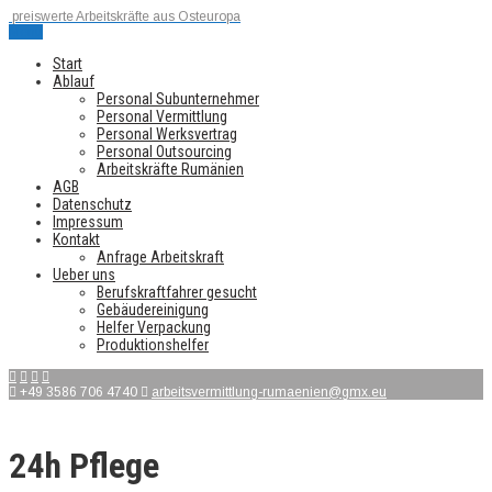
preiswerte Arbeitskräfte aus Osteuropa
Menu
Start
Ablauf
Personal Subunternehmer
Personal Vermittlung
Personal Werksvertrag
Personal Outsourcing
Arbeitskräfte Rumänien
AGB
Datenschutz
Impressum
Kontakt
Anfrage Arbeitskraft
Ueber uns
Berufskraftfahrer gesucht
Gebäudereinigung
Helfer Verpackung
Produktionshelfer
+49 3586 706 4740
arbeitsvermittlung-rumaenien@gmx.eu
24h Pflege