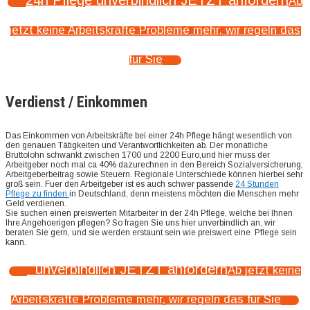
Ab
jetzt keine Arbeitskräfte Probleme mehr, wir regeln das
für Sie
Verdienst / Einkommen
Das Einkommen von Arbeitskräfte bei einer 24h Pflege hängt wesentlich von
den genauen Tätigkeiten und Verantwortlichkeiten ab. Der monatliche
Bruttolohn schwankt zwischen 1700 und 2200 Euro,und hier muss der
Arbeitgeber noch mal ca 40% dazurechnen in den Bereich Sozialversicherung,
Arbeitgeberbeitrag sowie Steuern. Regionale Unterschiede können hierbei sehr
groß sein. Fuer den Arbeitgeber ist es auch schwer passende
24 Stunden
Pflege zu finden
in Deutschland, denn meistens möchten die Menschen mehr
Geld verdienen.
Sie suchen einen preiswerten Mitarbeiter in der 24h Pflege, welche bei Ihnen
Ihre Angehoerigen pflegen? So fragen Sie uns hier unverbindlich an, wir
beraten Sie gern, und sie werden erstaunt sein wie preiswert eine Pflege sein
kann.
unverbindlich JETZT anfordern
Ab jetzt keine
Arbeitskräfte Probleme mehr, wir regeln das für Sie