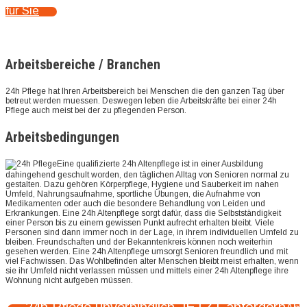
für Sie
Arbeitsbereiche / Branchen
24h Pflege hat Ihren Arbeitsbereich bei Menschen die den ganzen Tag über
betreut werden muessen. Deswegen leben die Arbeitskräfte bei einer 24h
Pflege auch meist bei der zu pflegenden Person.
Arbeitsbedingungen
Eine qualifizierte 24h Altenpflege ist in einer Ausbildung
dahingehend geschult worden, den täglichen Alltag von Senioren normal zu
gestalten. Dazu gehören Körperpflege, Hygiene und Sauberkeit im nahen
Umfeld, Nahrungsaufnahme, sportliche Übungen, die Aufnahme von
Medikamenten oder auch die besondere Behandlung von Leiden und
Erkrankungen. Eine 24h Altenpflege sorgt dafür, dass die Selbstständigkeit
einer Person bis zu einem gewissen Punkt aufrecht erhalten bleibt. Viele
Personen sind dann immer noch in der Lage, in ihrem individuellen Umfeld zu
bleiben. Freundschaften und der Bekanntenkreis können noch weiterhin
gesehen werden. Eine 24h Altenpflege umsorgt Senioren freundlich und mit
viel Fachwissen. Das Wohlbefinden alter Menschen bleibt meist erhalten, wenn
sie ihr Umfeld nicht verlassen müssen und mittels einer 24h Altenpflege ihre
Wohnung nicht aufgeben müssen.
24h Pflege unverbindlich JETZT anfordern