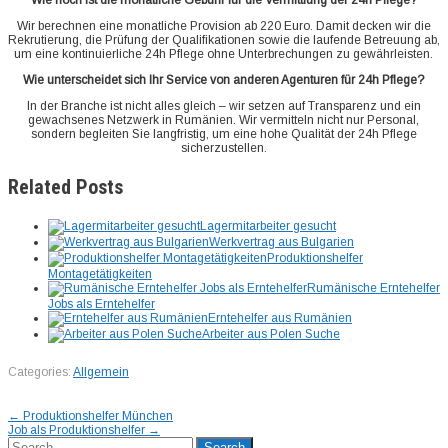
Wie hoch ist die monatliche Gebühr für die Vermittlung der 24h Pflege?
Wir berechnen eine monatliche Provision ab 220 Euro. Damit decken wir die
Rekrutierung, die Prüfung der Qualifikationen sowie die laufende Betreuung ab,
um eine kontinuierliche 24h Pflege ohne Unterbrechungen zu gewährleisten.
Wie unterscheidet sich Ihr Service von anderen Agenturen für 24h Pflege?
In der Branche ist nicht alles gleich – wir setzen auf Transparenz und ein
gewachsenes Netzwerk in Rumänien. Wir vermitteln nicht nur Personal,
sondern begleiten Sie langfristig, um eine hohe Qualität der 24h Pflege
sicherzustellen.
Related Posts
Lagermitarbeiter gesucht
Werkvertrag aus Bulgarien
Produktionshelfer
Montagetätigkeiten
Rumänische Erntehelfer
Jobs als Erntehelfer
Erntehelfer aus Rumänien
Arbeiter aus Polen Suche
Categories:
Allgemein
Post
←
Produktionshelfer München
Job als Produktionshelfer
→