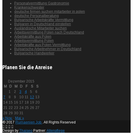
Personalvermittlung Gastronomie
Krankenschwester
deutsche firmen suchen mitarbeiter in polen
deutsche Personalberatung
Bulgarische Arbeitskräfte Vermittlung
Bulgaren in Deutschland einstellen
Ausländische Mitarbeiter suchen
Arbeitsvermittlung Polen nach Deutschland
Arbeitskräfte aus Polen
Arbeitsvermittlung Polen
Arbeitskräfte aus Polen Vermittlung
Bulgarische Arbeitnehmer in Deutschland
Bulgarische Handwerker
Planen Sie die Anreise
Dezember 2015
M
D
M
D
F
S
S
1
2
3
4
5
6
7
8
9
10
11
12
13
14
15
16
17
18
19
20
21
22
23
24
25
26
27
28
29
30
31
« Nov.
Mai »
© 2017
Rumaenien Job
. All Rights Reserved
Design by
Thaiseo
Partner:
Altenpflege