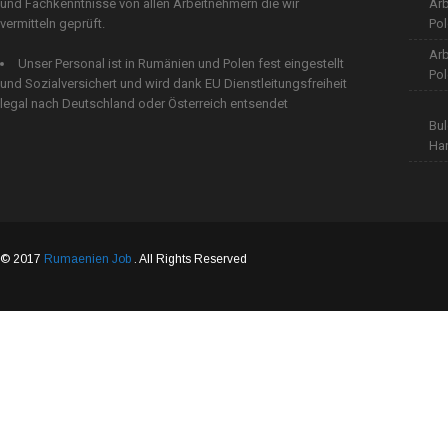
und Fachkenntnisse von allen Arbeitnehmern die wir
Arb
vermitteln geprüft.
Po
Arb
Unser Personal ist in Rumänien und Polen fest eingestellt
Pol
und Sozialversichert und wird dank EU Dienstleitungsfreiheit
legal nach Deutschland oder Österreich entsendet
Bul
Ha
© 2017
Rumaenien Job
. All Rights Reserved