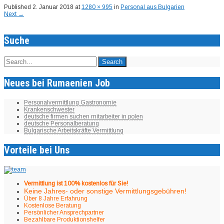
Published
2. Januar 2018
at
1280 × 995
in
Personal aus Bulgarien
Next
→
Suche
Neues bei Rumaenien Job
Personalvermittlung Gastronomie
Krankenschwester
deutsche firmen suchen mitarbeiter in polen
deutsche Personalberatung
Bulgarische Arbeitskräfte Vermittlung
Vorteile bei Uns
Vermittlung ist 100% kostenlos für Sie!
Keine Jahres- oder sonstige Vermittlungsgebühren!
Über 8 Jahre Erfahrung
Kostenlose Beratung
Persönlicher Ansprechpartner
Bezahlbare Produktionshelfer