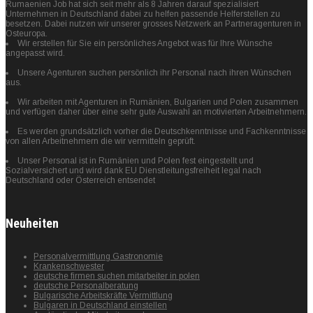
Rumaenien Job hat sich seit mehr als 8 Jahren darauf spezialisiert
Unternehmen in Deutschland dabei zu helfen passende Helferstellen zu
besetzen. Dabei nutzen wir unserer grosses Netzwerk an Partneragenturen in
Osteuropa.
Wir erstellen für Sie ein persönliches Angebot was für Ihre Wünsche
angepasst wird.
Unsere Agenturen suchen persönlich ihr Personal nach ihren Wünschen
aus.
Wir arbeiten mit Agenturen in Rumänien, Bulgarien und Polen zusammen
und verfügen daher über eine sehr gute Auswahl an motivierten Arbeitnehmern.
Es werden grundsätzlich vorher die Deutschkenntnisse und Fachkenntnisse
von allen Arbeitnehmern die wir vermitteln geprüft.
Unser Personal ist in Rumänien und Polen fest eingestellt und
Sozialversichert und wird dank EU Dienstleitungsfreiheit legal nach
Deutschland oder Österreich entsendet
Neuheiten
Personalvermittlung Gastronomie
Krankenschwester
deutsche firmen suchen mitarbeiter in polen
deutsche Personalberatung
Bulgarische Arbeitskräfte Vermittlung
Bulgaren in Deutschland einstellen