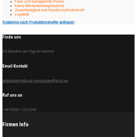
Faire und transparente Preise
Keine Mindestvertragslaufzeit
Zuverlässigkeit und Kundenzufriedenheit!
Legalität
Kostenlos nach Produktionshelfer anfragen
Finde uns
24 Stunden am Tag im Internet
Email Kontakt
arbeitsvermittlung-rumaenien@gmx.eu
Ruf uns an
+49 03587 2213599
Firmen Info