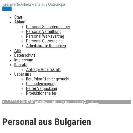
preiswerte Arbeitskräfte aus Osteuropa
Menu
Start
Ablauf
Personal Subunternehmer
Personal Vermittlung
Personal Werksvertrag
Personal Outsourcing
Arbeitskräfte Rumänien
AGB
Datenschutz
Impressum
Kontakt
Anfrage Arbeitskraft
Ueber uns
Berufskraftfahrer gesucht
Gebäudereinigung
Helfer Verpackung
Produktionshelfer
+49 3586 706 4740
arbeitsvermittlung-rumaenien@gmx.eu
Personal aus Bulgarien