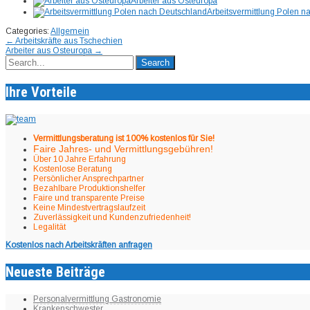
Arbeiter aus Osteuropa
Arbeitsvermittlung Polen 
Categories:
Allgemein
Post
←
Arbeitskräfte aus Tschechien
Arbeiter aus Osteuropa
→
navigation
Ihre Vorteile
Vermittlungsberatung ist 100% kostenlos für Sie!
Faire Jahres- und Vermittlungsgebühren!
Über 10 Jahre Erfahrung
Kostenlose Beratung
Persönlicher Ansprechpartner
Bezahlbare Produktionshelfer
Faire und transparente Preise
Keine Mindestvertragslaufzeit
Zuverlässigkeit und Kundenzufriedenheit!
Legalität
Kostenlos nach Arbeitskräften anfragen
Neueste Beiträge
Personalvermittlung Gastronomie
Krankenschwester