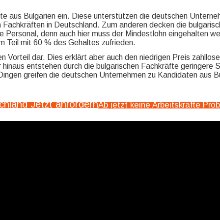
 aus Bulgarien ein. Diese unterstützen die deutschen Unternehm
n Fachkräften in Deutschland. Zum anderen decken die bulgarisc
e Personal, denn auch hier muss der Mindestlohn eingehalten werd
m Teil mit 60 % des Gehaltes zufrieden.
n Vorteil dar. Dies erklärt aber auch den niedrigen Preis zahllo
r hinaus entstehen durch die bulgarischen Fachkräfte geringere 
Dingen greifen die deutschen Unternehmen zu Kandidaten aus Bul
schland Jetzt anfordern
Ab jetzt keine Arbeitskräfte Pro