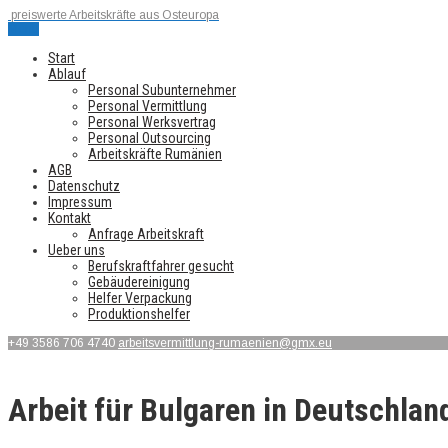
preiswerte Arbeitskräfte aus Osteuropa
Menu
Start
Ablauf
Personal Subunternehmer
Personal Vermittlung
Personal Werksvertrag
Personal Outsourcing
Arbeitskräfte Rumänien
AGB
Datenschutz
Impressum
Kontakt
Anfrage Arbeitskraft
Ueber uns
Berufskraftfahrer gesucht
Gebäudereinigung
Helfer Verpackung
Produktionshelfer
+49 3586 706 4740
arbeitsvermittlung-rumaenien@gmx.eu
Arbeit für Bulgaren in Deutschlan