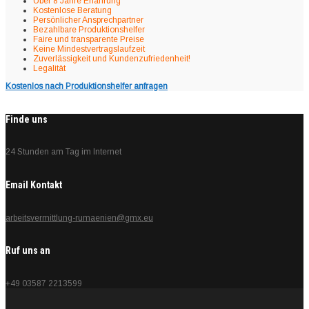
Über 8 Jahre Erfahrung
Kostenlose Beratung
Persönlicher Ansprechpartner
Bezahlbare Produktionshelfer
Faire und transparente Preise
Keine Mindestvertragslaufzeit
Zuverlässigkeit und Kundenzufriedenheit!
Legalität
Kostenlos nach Produktionshelfer anfragen
Finde uns
24 Stunden am Tag im Internet
Email Kontakt
arbeitsvermittlung-rumaenien@gmx.eu
Ruf uns an
+49 03587 2213599