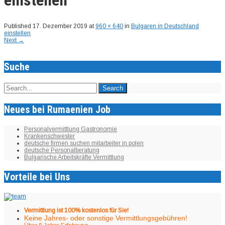
Published
17. Dezember 2019
at
960 × 640
in
Bulgaren in Deutschland
einstellen
Next
→
Suche
Neues bei Rumaenien Job
Personalvermittlung Gastronomie
Krankenschwester
deutsche firmen suchen mitarbeiter in polen
deutsche Personalberatung
Bulgarische Arbeitskräfte Vermittlung
Vorteile bei Uns
Vermittlung ist 100% kostenlos für Sie!
Keine Jahres- oder sonstige Vermittlungsgebühren!