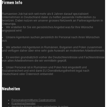
Firmen Info
Rumaenien Job hat sich seit mehr als 8 Jahren darauf spezialisiert
Unternehmen in Deutschland dabei zu helfen passende Helferstellen zu
besetzen. Dabei nutzen wir unserer grosses Netzwerk an Partneragenturen in
Osteuropa.
Wir erstellen für Sie ein persönliches Angebot was für Ihre Wünsche
angepasst wird.
Unsere Agenturen suchen persönlich ihr Personal nach ihren Wünschen
aus.
Wir arbeiten mit Agenturen in Rumänien, Bulgarien und Polen zusammen
und verfügen daher über eine sehr gute Auswahl an motivierten Arbeitnehmern.
Es werden grundsätzlich vorher die Deutschkenntnisse und Fachkenntnisse
von allen Arbeitnehmern die wir vermitteln geprüft.
Unser Personal ist in Rumänien und Polen fest eingestellt und
Sozialversichert und wird dank EU Dienstleitungsfreiheit legal nach
Deutschland oder Österreich entsendet
Neuheiten
Personalvermittlung Gastronomie
Krankenschwester
deutsche firmen suchen mitarbeiter in polen