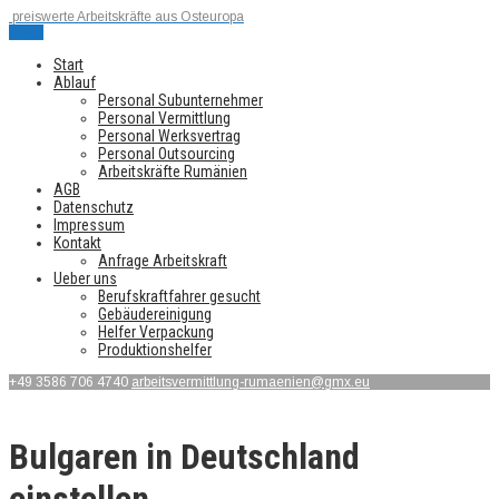
preiswerte Arbeitskräfte aus Osteuropa
Menu
Start
Ablauf
Personal Subunternehmer
Personal Vermittlung
Personal Werksvertrag
Personal Outsourcing
Arbeitskräfte Rumänien
AGB
Datenschutz
Impressum
Kontakt
Anfrage Arbeitskraft
Ueber uns
Berufskraftfahrer gesucht
Gebäudereinigung
Helfer Verpackung
Produktionshelfer
+49 3586 706 4740
arbeitsvermittlung-rumaenien@gmx.eu
Bulgaren in Deutschland
einstellen