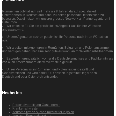
Rumaenien Job hat sich seit mehr als 8 Jahren darauf spezialisiert
Unternehmen in Deutschland dabei zu helfen passende Helferstellen zu
besetzen. Dabei nutzen wir unserer grosses Netzwerk an Partneragenturen in
Osteuropa.
Wir erstellen für Sie ein persönliches Angebot was für Ihre Wünsche
angepasst wird.
Unsere Agenturen suchen persönlich ihr Personal nach ihren Wünschen
aus.
Wir arbeiten mit Agenturen in Rumänien, Bulgarien und Polen zusammen
und verfügen daher über eine sehr gute Auswahl an motivierten Arbeitnehmern.
Es werden grundsätzlich vorher die Deutschkenntnisse und Fachkenntnisse
von allen Arbeitnehmern die wir vermitteln geprüft.
Unser Personal ist in Rumänien und Polen fest eingestellt und
Sozialversichert und wird dank EU Dienstleitungsfreiheit legal nach
Deutschland oder Österreich entsendet
Neuheiten
Personalvermittlung Gastronomie
Krankenschwester
deutsche firmen suchen mitarbeiter in polen
deutsche Personalberatung