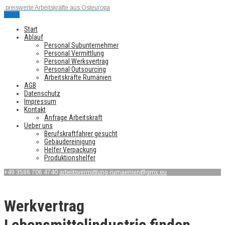
preiswerte Arbeitskräfte aus Osteuropa
Menu
Start
Ablauf
Personal Subunternehmer
Personal Vermittlung
Personal Werksvertrag
Personal Outsourcing
Arbeitskräfte Rumänien
AGB
Datenschutz
Impressum
Kontakt
Anfrage Arbeitskraft
Ueber uns
Berufskraftfahrer gesucht
Gebäudereinigung
Helfer Verpackung
Produktionshelfer
+49 3586 706 4740
arbeitsvermittlung-rumaenien@gmx.eu
Werkvertrag
Lebensmittelindustrie finden