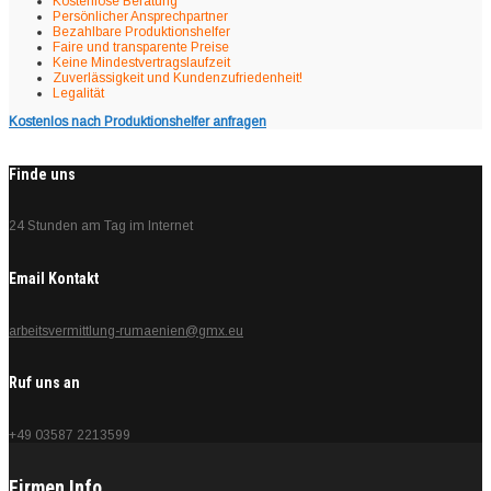
Kostenlose Beratung
Persönlicher Ansprechpartner
Bezahlbare Produktionshelfer
Faire und transparente Preise
Keine Mindestvertragslaufzeit
Zuverlässigkeit und Kundenzufriedenheit!
Legalität
Kostenlos nach Produktionshelfer anfragen
Finde uns
24 Stunden am Tag im Internet
Email Kontakt
arbeitsvermittlung-rumaenien@gmx.eu
Ruf uns an
+49 03587 2213599
Firmen Info