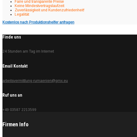
Faire und transparente Preise
Keine Mindestvertragslaufzeit
Zuverlässigkeit und Kundenzufriedenheit!
Legalität
Kostenlos nach Produktionshelfer anfragen
Finde uns
24 Stunden am Tag im Internet
Email Kontakt
arbeitsvermittlung-rumaenien@gmx.eu
Ruf uns an
+49 03587 2213599
Firmen Info