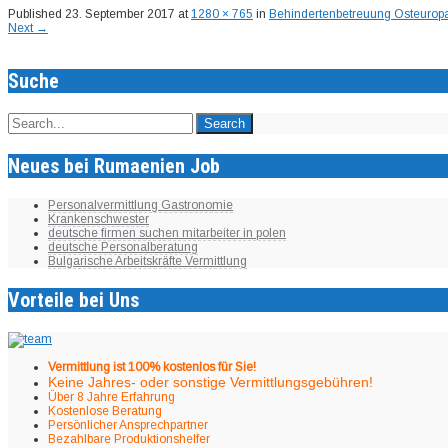
Published
23. September 2017
at
1280 × 765
in
Behindertenbetreuung Osteurop
Next
→
Suche
Neues bei Rumaenien Job
Personalvermittlung Gastronomie
Krankenschwester
deutsche firmen suchen mitarbeiter in polen
deutsche Personalberatung
Bulgarische Arbeitskräfte Vermittlung
Vorteile bei Uns
Vermittlung ist 100% kostenlos für Sie!
Keine Jahres- oder sonstige Vermittlungsgebühren!
Über 8 Jahre Erfahrung
Kostenlose Beratung
Persönlicher Ansprechpartner
Bezahlbare Produktionshelfer