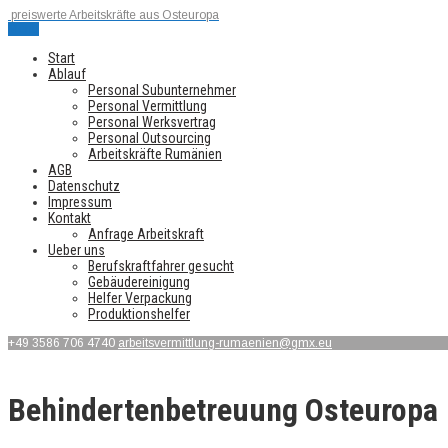
preiswerte Arbeitskräfte aus Osteuropa
Menu
Start
Ablauf
Personal Subunternehmer
Personal Vermittlung
Personal Werksvertrag
Personal Outsourcing
Arbeitskräfte Rumänien
AGB
Datenschutz
Impressum
Kontakt
Anfrage Arbeitskraft
Ueber uns
Berufskraftfahrer gesucht
Gebäudereinigung
Helfer Verpackung
Produktionshelfer
+49 3586 706 4740
arbeitsvermittlung-rumaenien@gmx.eu
Behindertenbetreuung Osteuropa