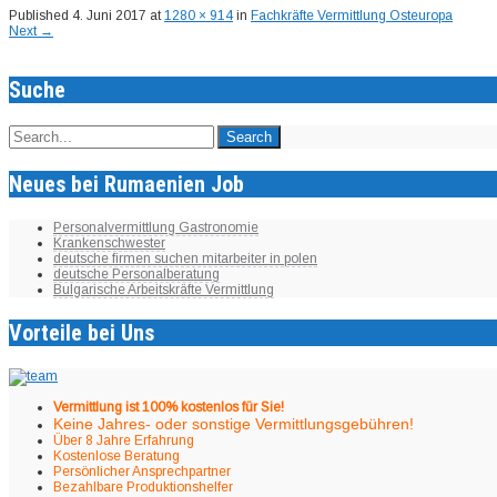
Published
4. Juni 2017
at
1280 × 914
in
Fachkräfte Vermittlung Osteuropa
Next
→
Suche
Neues bei Rumaenien Job
Personalvermittlung Gastronomie
Krankenschwester
deutsche firmen suchen mitarbeiter in polen
deutsche Personalberatung
Bulgarische Arbeitskräfte Vermittlung
Vorteile bei Uns
Vermittlung ist 100% kostenlos für Sie!
Keine Jahres- oder sonstige Vermittlungsgebühren!
Über 8 Jahre Erfahrung
Kostenlose Beratung
Persönlicher Ansprechpartner
Bezahlbare Produktionshelfer