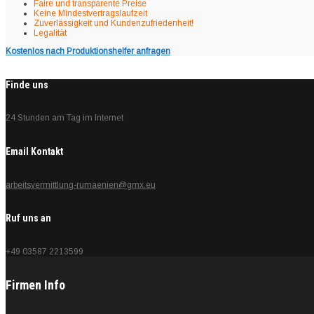
Faire und transparente Preise
Keine Mindestvertragslaufzeit
Zuverlässigkeit und Kundenzufriedenheit!
Legalität
Kostenlos nach Produktionshelfer anfragen
Finde uns
24 Stunden am Tag im Internet
Email Kontakt
arbeitsvermittlung-rumaenien@gmx.eu
Ruf uns an
+49 03587 2213599
Firmen Info