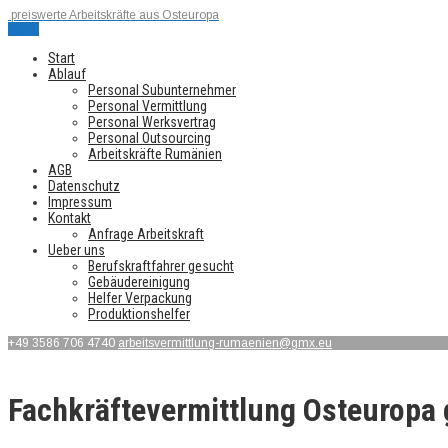
preiswerte Arbeitskräfte aus Osteuropa
Menu
Start
Ablauf
Personal Subunternehmer
Personal Vermittlung
Personal Werksvertrag
Personal Outsourcing
Arbeitskräfte Rumänien
AGB
Datenschutz
Impressum
Kontakt
Anfrage Arbeitskraft
Ueber uns
Berufskraftfahrer gesucht
Gebäudereinigung
Helfer Verpackung
Produktionshelfer
+49 3586 706 4740
arbeitsvermittlung-rumaenien@gmx.eu
Fachkräftevermittlung Osteuropa