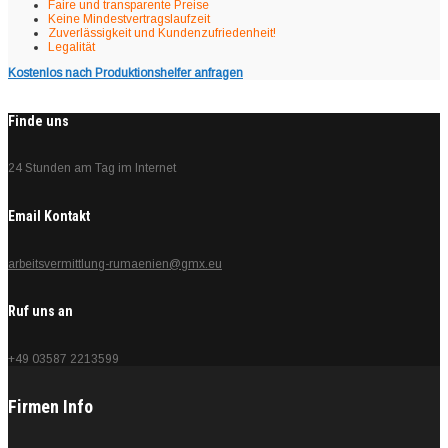
Faire und transparente Preise
Keine Mindestvertragslaufzeit
Zuverlässigkeit und Kundenzufriedenheit!
Legalität
Kostenlos nach Produktionshelfer anfragen
Finde uns
24 Stunden am Tag im Internet
Email Kontakt
arbeitsvermittlung-rumaenien@gmx.eu
Ruf uns an
+49 03587 2213599
Firmen Info