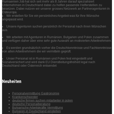
Rumaenien Job hat sich seit mehr als 8 Jahren darauf spezialisiert
Unternehmen in Deutschland dabei zu helfen passende Helferstellen zu
besetzen. Dabei nutzen wir unserer grosses Netzwerk an Partneragenturen in
Osteuropa.
Wir erstellen für Sie ein persönliches Angebot was für Ihre Wünsche
angepasst wird.
Unsere Agenturen suchen persönlich ihr Personal nach ihren Wünschen
aus.
Wir arbeiten mit Agenturen in Rumänien, Bulgarien und Polen zusammen
und verfügen daher über eine sehr gute Auswahl an motivierten Arbeitnehmern.
Es werden grundsätzlich vorher die Deutschkenntnisse und Fachkenntnisse
von allen Arbeitnehmern die wir vermitteln geprüft.
Unser Personal ist in Rumänien und Polen fest eingestellt und
Sozialversichert und wird dank EU Dienstleitungsfreiheit legal nach
Deutschland oder Österreich entsendet
Neuheiten
Personalvermittlung Gastronomie
Krankenschwester
deutsche firmen suchen mitarbeiter in polen
deutsche Personalberatung
Bulgarische Arbeitskräfte Vermittlung
Bulgaren in Deutschland einstellen