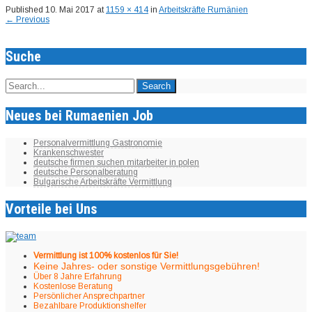
Published
10. Mai 2017
at
1159 × 414
in
Arbeitskräfte Rumänien
←
Previous
Suche
Neues bei Rumaenien Job
Personalvermittlung Gastronomie
Krankenschwester
deutsche firmen suchen mitarbeiter in polen
deutsche Personalberatung
Bulgarische Arbeitskräfte Vermittlung
Vorteile bei Uns
Vermittlung ist 100% kostenlos für Sie!
Keine Jahres- oder sonstige Vermittlungsgebühren!
Über 8 Jahre Erfahrung
Kostenlose Beratung
Persönlicher Ansprechpartner
Bezahlbare Produktionshelfer