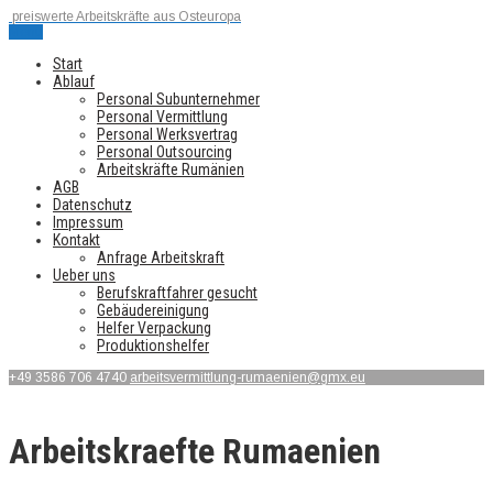
preiswerte Arbeitskräfte aus Osteuropa
Menu
Start
Ablauf
Personal Subunternehmer
Personal Vermittlung
Personal Werksvertrag
Personal Outsourcing
Arbeitskräfte Rumänien
AGB
Datenschutz
Impressum
Kontakt
Anfrage Arbeitskraft
Ueber uns
Berufskraftfahrer gesucht
Gebäudereinigung
Helfer Verpackung
Produktionshelfer
+49 3586 706 4740
arbeitsvermittlung-rumaenien@gmx.eu
Arbeitskraefte Rumaenien