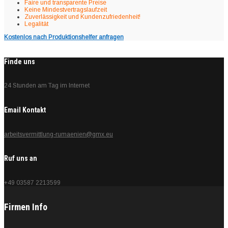
Faire und transparente Preise
Keine Mindestvertragslaufzeit
Zuverlässigkeit und Kundenzufriedenheit!
Legalität
Kostenlos nach Produktionshelfer anfragen
Finde uns
24 Stunden am Tag im Internet
Email Kontakt
arbeitsvermittlung-rumaenien@gmx.eu
Ruf uns an
+49 03587 2213599
Firmen Info