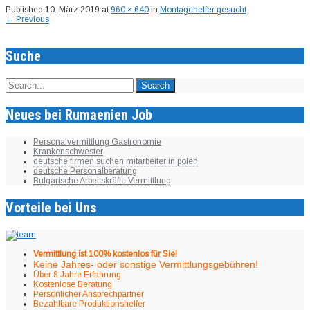
Published
10. März 2019
at
960 × 640
in
Montagehelfer gesucht
←
Previous
Suche
Neues bei Rumaenien Job
Personalvermittlung Gastronomie
Krankenschwester
deutsche firmen suchen mitarbeiter in polen
deutsche Personalberatung
Bulgarische Arbeitskräfte Vermittlung
Vorteile bei Uns
Vermittlung ist 100% kostenlos für Sie!
Keine Jahres- oder sonstige Vermittlungsgebühren!
Über 8 Jahre Erfahrung
Kostenlose Beratung
Persönlicher Ansprechpartner
Bezahlbare Produktionshelfer