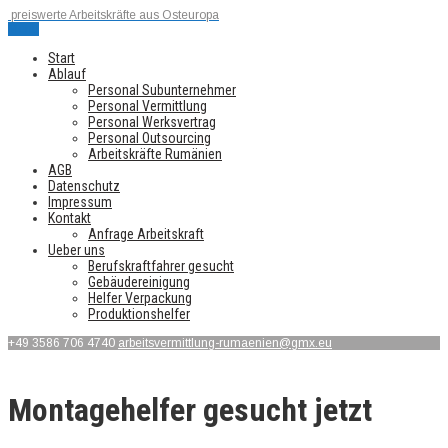
preiswerte Arbeitskräfte aus Osteuropa
Menu
Start
Ablauf
Personal Subunternehmer
Personal Vermittlung
Personal Werksvertrag
Personal Outsourcing
Arbeitskräfte Rumänien
AGB
Datenschutz
Impressum
Kontakt
Anfrage Arbeitskraft
Ueber uns
Berufskraftfahrer gesucht
Gebäudereinigung
Helfer Verpackung
Produktionshelfer
+49 3586 706 4740
arbeitsvermittlung-rumaenien@gmx.eu
Montagehelfer gesucht jetzt