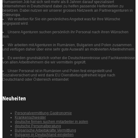
Rumaenien Job hat sich seit mehr als 8 Jahren darauf spezialisiert
Unternehmen in Deutschland dabei zu helfen passende Helferstellen zu
besetzen. Dabei nutzen wir unserer grosses Netzwerk an Partneragenturen in
Osteuropa.
Wir erstellen für Sie ein persönliches Angebot was für Ihre Wünsche
angepasst wird.
Unsere Agenturen suchen persönlich ihr Personal nach ihren Wünschen
aus.
Wir arbeiten mit Agenturen in Rumänien, Bulgarien und Polen zusammen
und verfügen daher über eine sehr gute Auswahl an motivierten Arbeitnehmern.
Es werden grundsätzlich vorher die Deutschkenntnisse und Fachkenntnisse
von allen Arbeitnehmern die wir vermitteln geprüft.
Unser Personal ist in Rumänien und Polen fest eingestellt und
Sozialversichert und wird dank EU Dienstleitungsfreiheit legal nach
Deutschland oder Österreich entsendet
Neuheiten
Personalvermittlung Gastronomie
Krankenschwester
deutsche firmen suchen mitarbeiter in polen
deutsche Personalberatung
Bulgarische Arbeitskräfte Vermittlung
Bulgaren in Deutschland einstellen