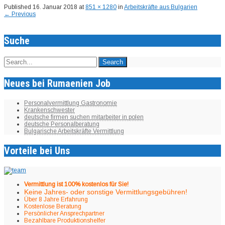
Published
16. Januar 2018
at
851 × 1280
in
Arbeitskräfte aus Bulgarien
←
Previous
Suche
Neues bei Rumaenien Job
Personalvermittlung Gastronomie
Krankenschwester
deutsche firmen suchen mitarbeiter in polen
deutsche Personalberatung
Bulgarische Arbeitskräfte Vermittlung
Vorteile bei Uns
Vermittlung ist 100% kostenlos für Sie!
Keine Jahres- oder sonstige Vermittlungsgebühren!
Über 8 Jahre Erfahrung
Kostenlose Beratung
Persönlicher Ansprechpartner
Bezahlbare Produktionshelfer