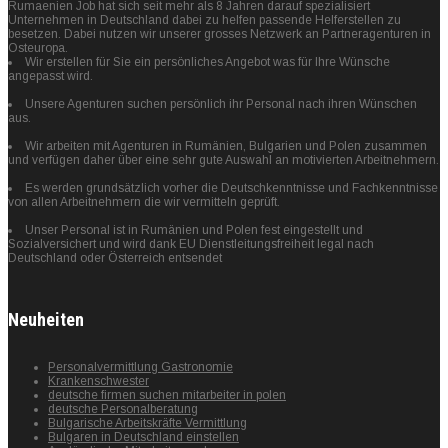
Rumaenien Job hat sich seit mehr als 8 Jahren darauf spezialisiert
Unternehmen in Deutschland dabei zu helfen passende Helferstellen zu
besetzen. Dabei nutzen wir unserer grosses Netzwerk an Partneragenturen in
Osteuropa.
Wir erstellen für Sie ein persönliches Angebot was für Ihre Wünsche
angepasst wird.
Unsere Agenturen suchen persönlich ihr Personal nach ihren Wünschen
aus.
Wir arbeiten mit Agenturen in Rumänien, Bulgarien und Polen zusammen
und verfügen daher über eine sehr gute Auswahl an motivierten Arbeitnehmern.
Es werden grundsätzlich vorher die Deutschkenntnisse und Fachkenntnisse
von allen Arbeitnehmern die wir vermitteln geprüft.
Unser Personal ist in Rumänien und Polen fest eingestellt und
Sozialversichert und wird dank EU Dienstleitungsfreiheit legal nach
Deutschland oder Österreich entsendet
Neuheiten
Personalvermittlung Gastronomie
Krankenschwester
deutsche firmen suchen mitarbeiter in polen
deutsche Personalberatung
Bulgarische Arbeitskräfte Vermittlung
Bulgaren in Deutschland einstellen