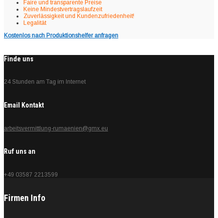
Faire und transparente Preise
Keine Mindestvertragslaufzeit
Zuverlässigkeit und Kundenzufriedenheit!
Legalität
Kostenlos nach Produktionshelfer anfragen
Finde uns
24 Stunden am Tag im Internet
Email Kontakt
arbeitsvermittlung-rumaenien@gmx.eu
Ruf uns an
+49 03587 2213599
Firmen Info