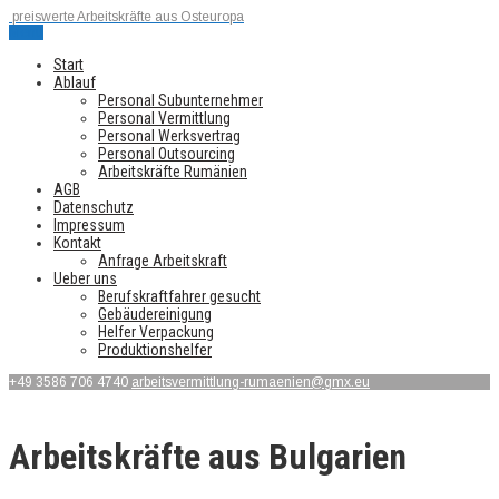
preiswerte Arbeitskräfte aus Osteuropa
Menu
Start
Ablauf
Personal Subunternehmer
Personal Vermittlung
Personal Werksvertrag
Personal Outsourcing
Arbeitskräfte Rumänien
AGB
Datenschutz
Impressum
Kontakt
Anfrage Arbeitskraft
Ueber uns
Berufskraftfahrer gesucht
Gebäudereinigung
Helfer Verpackung
Produktionshelfer
+49 3586 706 4740
arbeitsvermittlung-rumaenien@gmx.eu
Arbeitskräfte aus Bulgarien