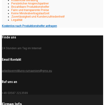
Kostenlose Beratung
Persönlicher Ansprechpartner
Bezahlbare Produktionshelfer
Faire und transparente Preise
Keine Mindestvertragslaufzeit
Zuverlässigkeit und Kundenzufriedenheit!
Legalität
Kostenlos nach Produktionshelfer anfragen
Finde uns
24 Stunden am Tag im Internet
Email Kontakt
arbeitsvermittlung-rumaenien@gmx.eu
Ruf uns an
+49 03587 2213599
Firmen Info