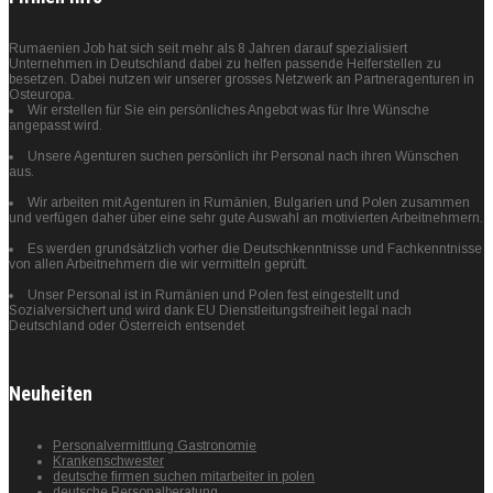
Rumaenien Job hat sich seit mehr als 8 Jahren darauf spezialisiert
Unternehmen in Deutschland dabei zu helfen passende Helferstellen zu
besetzen. Dabei nutzen wir unserer grosses Netzwerk an Partneragenturen in
Osteuropa.
Wir erstellen für Sie ein persönliches Angebot was für Ihre Wünsche
angepasst wird.
Unsere Agenturen suchen persönlich ihr Personal nach ihren Wünschen
aus.
Wir arbeiten mit Agenturen in Rumänien, Bulgarien und Polen zusammen
und verfügen daher über eine sehr gute Auswahl an motivierten Arbeitnehmern.
Es werden grundsätzlich vorher die Deutschkenntnisse und Fachkenntnisse
von allen Arbeitnehmern die wir vermitteln geprüft.
Unser Personal ist in Rumänien und Polen fest eingestellt und
Sozialversichert und wird dank EU Dienstleitungsfreiheit legal nach
Deutschland oder Österreich entsendet
Neuheiten
Personalvermittlung Gastronomie
Krankenschwester
deutsche firmen suchen mitarbeiter in polen
deutsche Personalberatung