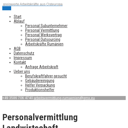
preiswerte Arbeitskräfte aus Osteuropa
Menu
Start
Ablauf
Personal Subunternehmer
Personal Vermittlung
Personal Werksvertrag
Personal Outsourcing
Arbeitskräfte Rumänien
AGB
Datenschutz
Impressum
Kontakt
Anfrage Arbeitskraft
Ueber uns
Berufskraftfahrer gesucht
Gebäudereinigung
Helfer Verpackung
Produktionshelfer
+49 3586 706 4740
arbeitsvermittlung-rumaenien@gmx.eu
Personalvermittlung
Landwirtschaft