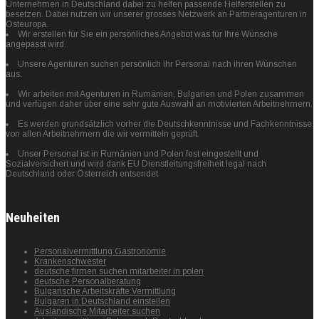
Unternehmen in Deutschland dabei zu helfen passende Helferstellen zu
besetzen. Dabei nutzen wir unserer grosses Netzwerk an Partneragenturen in
Osteuropa.
Wir erstellen für Sie ein persönliches Angebot was für Ihre Wünsche
angepasst wird.
Unsere Agenturen suchen persönlich ihr Personal nach ihren Wünschen
aus.
Wir arbeiten mit Agenturen in Rumänien, Bulgarien und Polen zusammen
und verfügen daher über eine sehr gute Auswahl an motivierten Arbeitnehmern.
Es werden grundsätzlich vorher die Deutschkenntnisse und Fachkenntnisse
von allen Arbeitnehmern die wir vermitteln geprüft.
Unser Personal ist in Rumänien und Polen fest eingestellt und
Sozialversichert und wird dank EU Dienstleitungsfreiheit legal nach
Deutschland oder Österreich entsendet
Neuheiten
Personalvermittlung Gastronomie
Krankenschwester
deutsche firmen suchen mitarbeiter in polen
deutsche Personalberatung
Bulgarische Arbeitskräfte Vermittlung
Bulgaren in Deutschland einstellen
Ausländische Mitarbeiter suchen