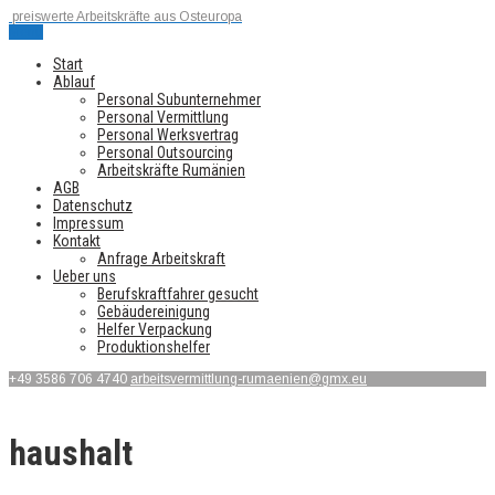
preiswerte Arbeitskräfte aus Osteuropa
Menu
Start
Ablauf
Personal Subunternehmer
Personal Vermittlung
Personal Werksvertrag
Personal Outsourcing
Arbeitskräfte Rumänien
AGB
Datenschutz
Impressum
Kontakt
Anfrage Arbeitskraft
Ueber uns
Berufskraftfahrer gesucht
Gebäudereinigung
Helfer Verpackung
Produktionshelfer
+49 3586 706 4740
arbeitsvermittlung-rumaenien@gmx.eu
haushalt