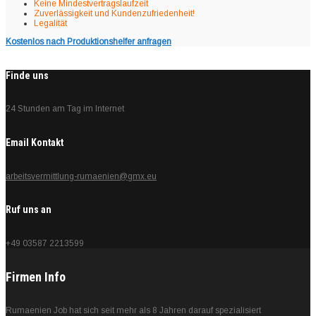
Keine Mindestvertragslaufzeit
Zuverlässigkeit und Kundenzufriedenheit!
Legalität
Kostenlos nach Produktionshelfer anfragen
Finde uns
24 Stunden am Tag im Internet
Email Kontakt
arbeitsvermittlung-rumaenien@gmx.eu
Ruf uns an
+49 03587 2213599
Firmen Info
Rumaenien Job hat sich seit mehr als 8 Jahren darauf spezialisiert