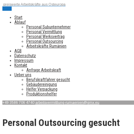
preiswerte Arbeitskräfte aus Osteuropa
Menu
Start
Ablauf
Personal Subunternehmer
Personal Vermittlung
Personal Werksvertrag
Personal Outsourcing
Arbeitskräfte Rumänien
AGB
Datenschutz
Impressum
Kontakt
Anfrage Arbeitskraft
Ueber uns
Berufskraftfahrer gesucht
Gebäudereinigung
Helfer Verpackung
Produktionshelfer
+49 3586 706 4740
arbeitsvermittlung-rumaenien@gmx.eu
Personal Outsourcing gesucht