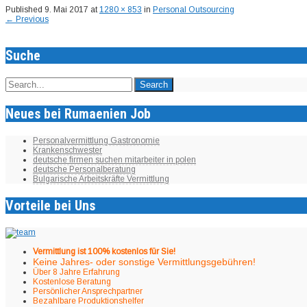
Published
9. Mai 2017
at
1280 × 853
in
Personal Outsourcing
←
Previous
Suche
Neues bei Rumaenien Job
Personalvermittlung Gastronomie
Krankenschwester
deutsche firmen suchen mitarbeiter in polen
deutsche Personalberatung
Bulgarische Arbeitskräfte Vermittlung
Vorteile bei Uns
Vermittlung ist 100% kostenlos für Sie!
Keine Jahres- oder sonstige Vermittlungsgebühren!
Über 8 Jahre Erfahrung
Kostenlose Beratung
Persönlicher Ansprechpartner
Bezahlbare Produktionshelfer