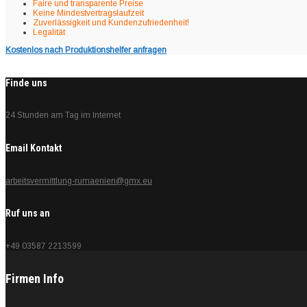
Faire und transparente Preise
Keine Mindestvertragslaufzeit
Zuverlässigkeit und Kundenzufriedenheit!
Legalität
Kostenlos nach Produktionshelfer anfragen
Finde uns
24 Stunden am Tag im Internet
Email Kontakt
arbeitsvermittlung-rumaenien@gmx.eu
Ruf uns an
+49 03587 2213599
Firmen Info